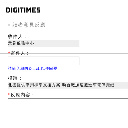
讀者意見反應
■
收件人：
意見服務中心
*
寄件人：
請輸入您的E-mail以便回覆
標題：
北德提供車用標準支援方案 助台廠加速挺進車電供應鏈
*
反應內容：