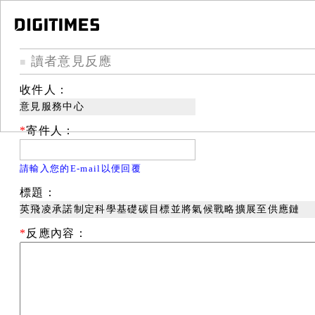
讀者意見反應
■
收件人：
意見服務中心
*
寄件人：
請輸入您的E-mail以便回覆
標題：
英飛凌承諾制定科學基礎碳目標並將氣候戰略擴展至供應鏈
*
反應內容：