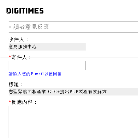
讀者意見反應
■
收件人：
意見服務中心
*
寄件人：
請輸入您的E-mail以便回覆
標題：
志聖緊貼面板產業 G2C+提出PLP製程有效解方
*
反應內容：