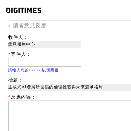
讀者意見反應
■
收件人：
意見服務中心
*
寄件人：
請輸入您的E-mail以便回覆
標題：
生成式AI發展所面臨的倫理挑戰與未來競爭格局
*
反應內容：