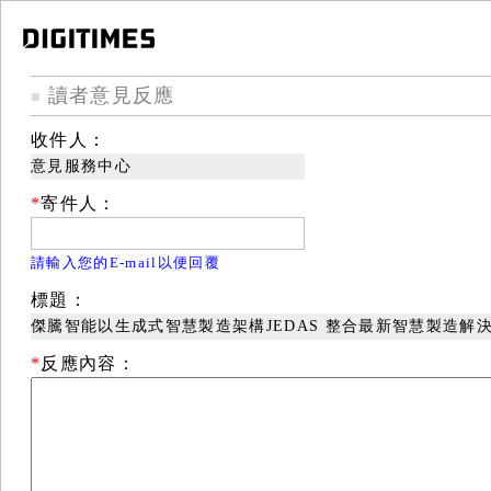
讀者意見反應
■
收件人：
意見服務中心
*
寄件人：
請輸入您的E-mail以便回覆
標題：
傑騰智能以生成式智慧製造架構JEDAS 整合最新智慧製造解
*
反應內容：