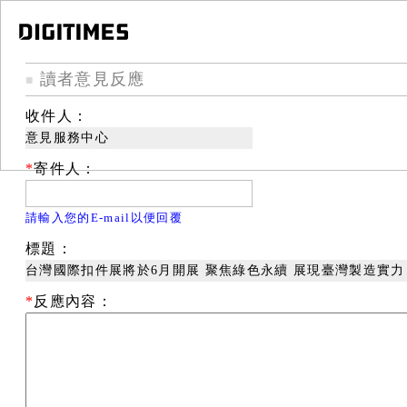
讀者意見反應
■
收件人：
意見服務中心
*
寄件人：
請輸入您的E-mail以便回覆
標題：
台灣國際扣件展將於6月開展 聚焦綠色永續 展現臺灣製造實力
*
反應內容：