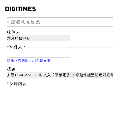
讀者意見反應
■
收件人：
意見服務中心
*
寄件人：
請輸入您的E-mail以便回覆
標題：
安勤ECM-ASL 3.5吋嵌入式單板電腦 以卓越性能堅韌應對嚴
*
反應內容：