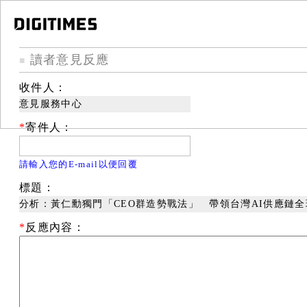
讀者意見反應
■
收件人：
意見服務中心
*
寄件人：
請輸入您的E-mail以便回覆
標題：
分析：黃仁勳獨門「CEO群造勢戰法」 帶領台灣AI供應鏈
*
反應內容：