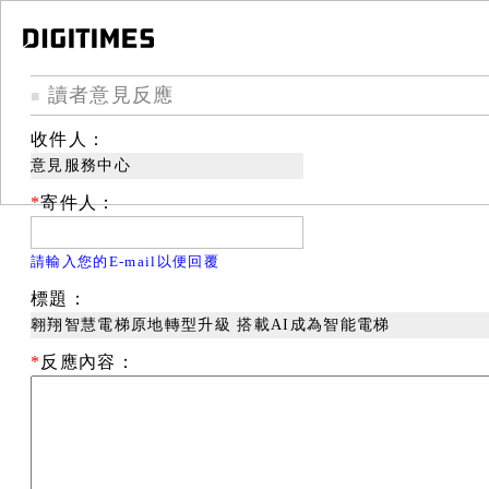
讀者意見反應
■
收件人：
意見服務中心
*
寄件人：
請輸入您的E-mail以便回覆
標題：
翱翔智慧電梯原地轉型升級 搭載AI成為智能電梯
*
反應內容：