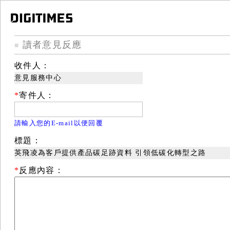
讀者意見反應
■
收件人：
意見服務中心
*
寄件人：
請輸入您的E-mail以便回覆
標題：
英飛凌為客戶提供產品碳足跡資料 引領低碳化轉型之路
*
反應內容：