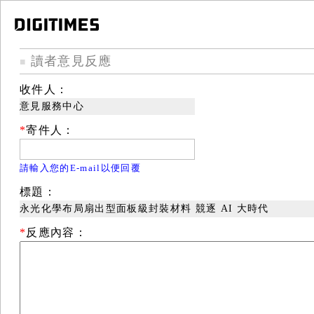
讀者意見反應
■
收件人：
意見服務中心
*
寄件人：
請輸入您的E-mail以便回覆
標題：
永光化學布局扇出型面板級封裝材料 競逐 AI 大時代
*
反應內容：