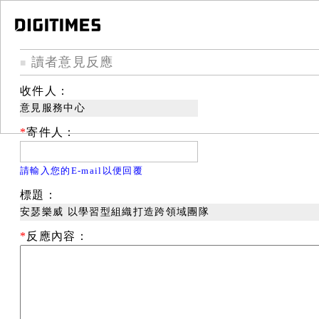
讀者意見反應
■
收件人：
意見服務中心
*
寄件人：
請輸入您的E-mail以便回覆
標題：
安瑟樂威 以學習型組織打造跨領域團隊
*
反應內容：