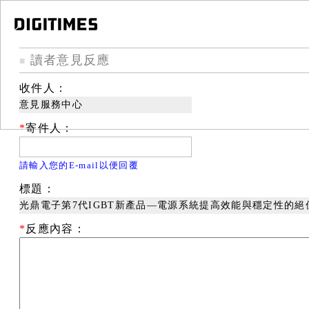
讀者意見反應
■
收件人：
意見服務中心
*
寄件人：
請輸入您的E-mail以便回覆
標題：
光鼎電子第7代IGBT新產品—電源系統提高效能與穩定性的絕
*
反應內容：