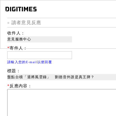
讀者意見反應
■
收件人：
意見服務中心
*
寄件人：
請輸入您的E-mail以便回覆
標題：
盤點台積「退將風雲錄」 劉德音外誰是真王牌？
*
反應內容：