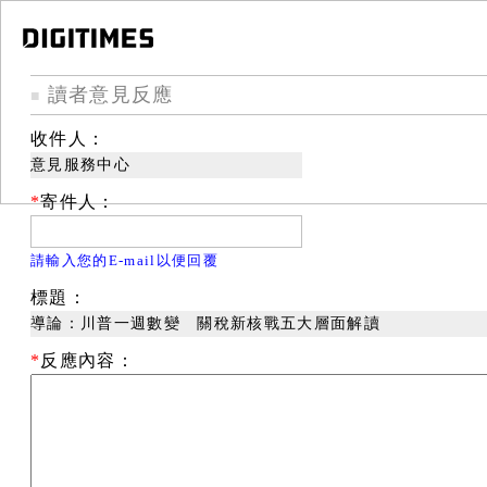
讀者意見反應
■
收件人：
意見服務中心
*
寄件人：
請輸入您的E-mail以便回覆
標題：
導論：川普一週數變 關稅新核戰五大層面解讀
*
反應內容：