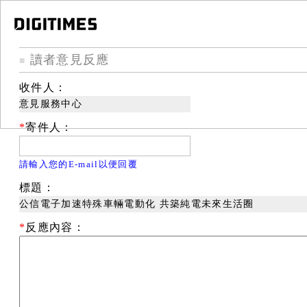
讀者意見反應
■
收件人：
意見服務中心
*
寄件人：
請輸入您的E-mail以便回覆
標題：
公信電子加速特殊車輛電動化 共築純電未來生活圈
*
反應內容：