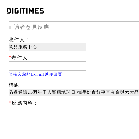
讀者意見反應
■
收件人：
意見服務中心
*
寄件人：
請輸入您的E-mail以便回覆
標題：
晶睿通訊25週年千人響應地球日 攜手好食好事基金會與六大
*
反應內容：