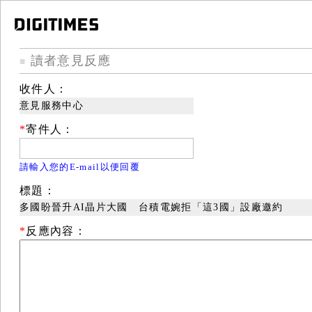
讀者意見反應
■
收件人：
意見服務中心
*
寄件人：
請輸入您的E-mail以便回覆
標題：
多國盼晉升AI晶片大國 台積電婉拒「這3國」設廠邀約
*
反應內容：