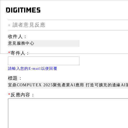
讀者意見反應
■
收件人：
意見服務中心
*
寄件人：
請輸入您的E-mail以便回覆
標題：
宜鼎COMPUTEX 2025聚焦產業AI應用 打造可擴充的邊緣A
*
反應內容：