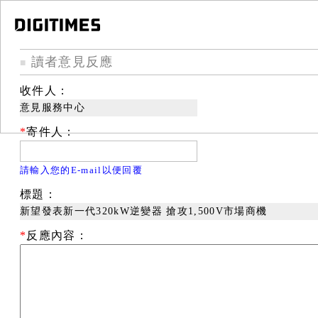
讀者意見反應
■
收件人：
意見服務中心
*
寄件人：
請輸入您的E-mail以便回覆
標題：
新望發表新一代320kW逆變器 搶攻1,500V市場商機
*
反應內容：