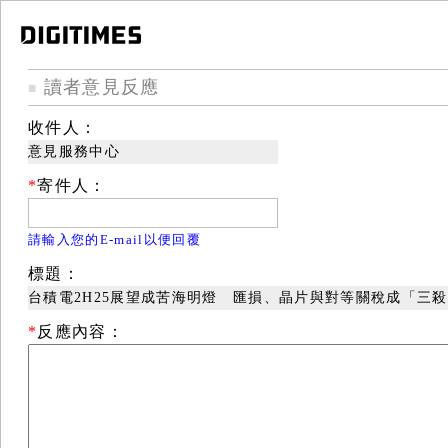
讀者意見反應
■
收件人：
意見服務中心
*
寄件人：
請輸入您的E-mail以便回覆
標題：
台積電2H25展望成苦海明燈 匯損、晶片與對等關稅成「三
*
反應內容：