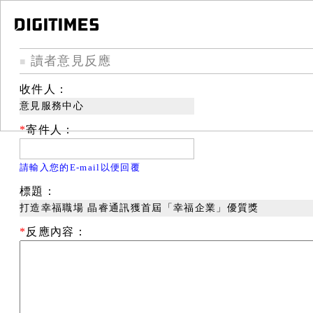
讀者意見反應
■
收件人：
意見服務中心
*
寄件人：
請輸入您的E-mail以便回覆
標題：
打造幸福職場 晶睿通訊獲首屆「幸福企業」優質獎
*
反應內容：