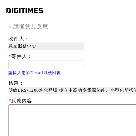
讀者意見反應
■
收件人：
意見服務中心
*
寄件人：
請輸入您的E-mail以便回覆
標題：
明緯LRS-1200進化登場 樹立中高功率電源節能、小型化新標
*
反應內容：