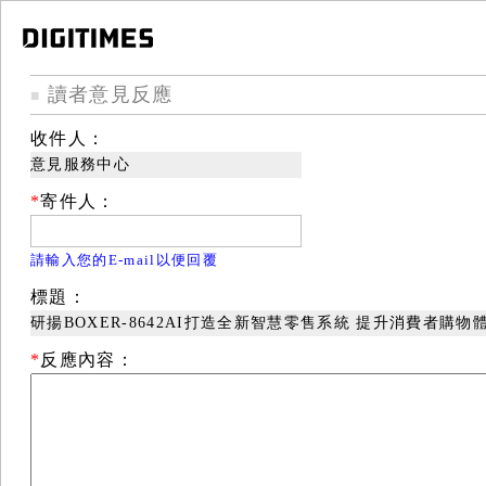
讀者意見反應
■
收件人：
意見服務中心
*
寄件人：
請輸入您的E-mail以便回覆
標題：
研揚BOXER-8642AI打造全新智慧零售系統 提升消費者購物
*
反應內容：