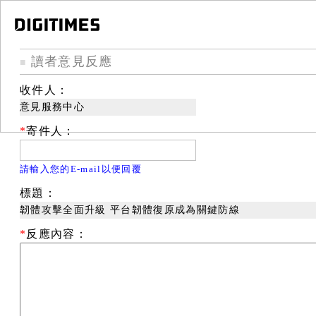
讀者意見反應
■
收件人：
意見服務中心
*
寄件人：
請輸入您的E-mail以便回覆
標題：
韌體攻擊全面升級 平台韌體復原成為關鍵防線
*
反應內容：