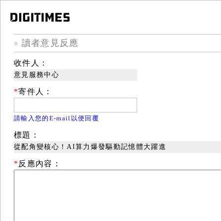
讀者意見反應
■
收件人：
意見服務中心
*
寄件人：
請輸入您的E-mail以便回覆
標題：
從配角變核心！AI算力爆發驅動記憶體大躍進
*
反應內容：