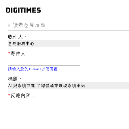
讀者意見反應
■
收件人：
意見服務中心
*
寄件人：
請輸入您的E-mail以便回覆
標題：
AI與永續並進 半導體產業展現永續承諾
*
反應內容：