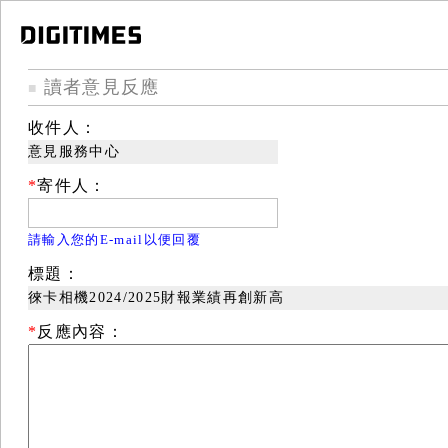
讀者意見反應
■
收件人：
意見服務中心
*
寄件人：
請輸入您的E-mail以便回覆
標題：
徠卡相機2024/2025財報業績再創新高
*
反應內容：