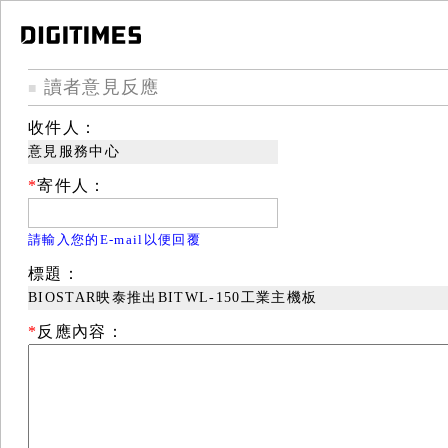
讀者意見反應
■
收件人：
意見服務中心
*
寄件人：
請輸入您的E-mail以便回覆
標題：
BIOSTAR映泰推出BITWL-150工業主機板
*
反應內容：