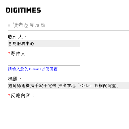
讀者意見反應
■
收件人：
意見服務中心
*
寄件人：
請輸入您的E-mail以便回覆
標題：
施耐德電機攜手宏于電機 推出在地「Okken 授權配電盤」
*
反應內容：