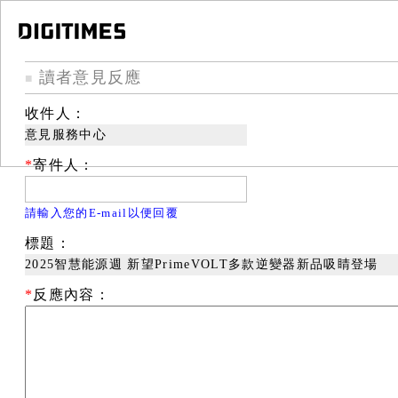
讀者意見反應
■
收件人：
意見服務中心
*
寄件人：
請輸入您的E-mail以便回覆
標題：
2025智慧能源週 新望PrimeVOLT多款逆變器新品吸睛登場
*
反應內容：