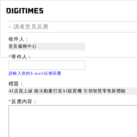
讀者意見反應
■
收件人：
意見服務中心
*
寄件人：
請輸入您的E-mail以便回覆
標題：
AI店員上線 能火動畫打造AI販賣機 引領智慧零售新體驗
*
反應內容：