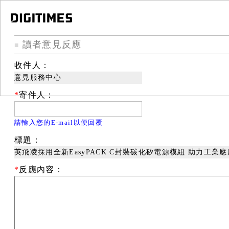
讀者意見反應
■
收件人：
意見服務中心
*
寄件人：
請輸入您的E-mail以便回覆
標題：
英飛凌採用全新EasyPACK C封裝碳化矽電源模組 助力工業
*
反應內容：