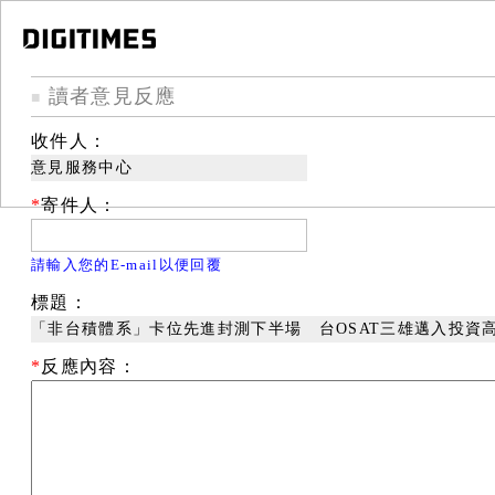
讀者意見反應
■
收件人：
意見服務中心
*
寄件人：
請輸入您的E-mail以便回覆
標題：
「非台積體系」卡位先進封測下半場 台OSAT三雄邁入投資
*
反應內容：