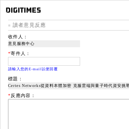
讀者意見反應
■
收件人：
意見服務中心
*
寄件人：
請輸入您的E-mail以便回覆
標題：
Certes Networks從資料本體加密 克服雲端與量子時代資安挑
*
反應內容：