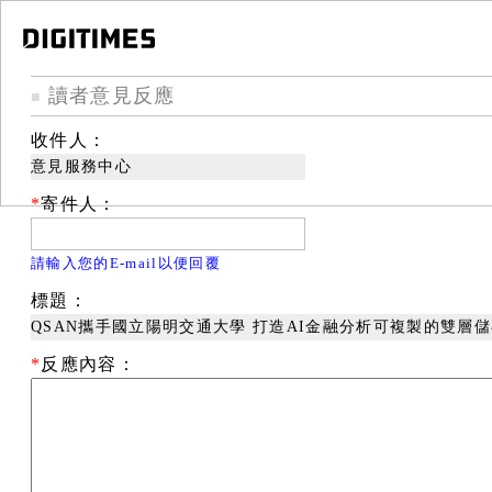
讀者意見反應
■
收件人：
意見服務中心
*
寄件人：
請輸入您的E-mail以便回覆
標題：
QSAN攜手國立陽明交通大學 打造AI金融分析可複製的雙層
*
反應內容：