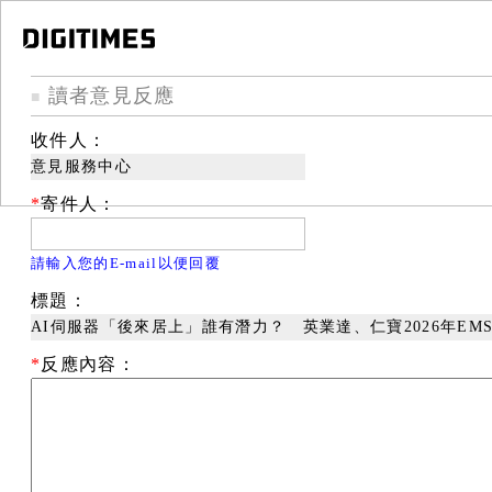
讀者意見反應
■
收件人：
意見服務中心
*
寄件人：
請輸入您的E-mail以便回覆
標題：
AI伺服器「後來居上」誰有潛力？ 英業達、仁寶2026年EMS
*
反應內容：