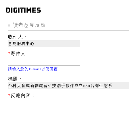
讀者意見反應
■
收件人：
意見服務中心
*
寄件人：
請輸入您的E-mail以便回覆
標題：
台科大育成新創虎智科技聯手夥伴成立n8n台灣生態系
*
反應內容：