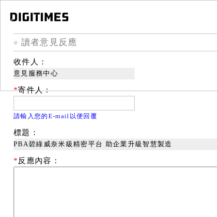
讀者意見反應
■
收件人：
意見服務中心
*
寄件人：
請輸入您的E-mail以便回覆
標題：
PBA碧綠威奈米級精密平台 助企業升級智慧製造
*
反應內容：