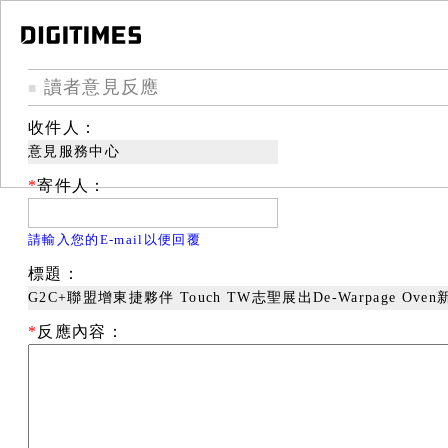
讀者意見反應
■
收件人：
意見服務中心
*
寄件人：
請輸入您的E-mail以便回覆
標題：
G2C+聯盟增東捷夥伴 Touch TW志聖展出De-Warpage Ove
*
反應內容：