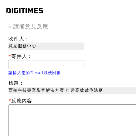
讀者意見反應
■
收件人：
意見服務中心
*
寄件人：
請輸入您的E-mail以便回覆
標題：
西柏科技專業影音解決方案 打造高效數位法庭
*
反應內容：