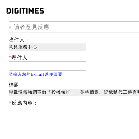
讀者意見反應
■
收件人：
意見服務中心
*
寄件人：
請輸入您的E-mail以便回覆
標題：
聯電漲價強調不做「投機短打」 英特爾案、記憶體代工傳言
*
反應內容：