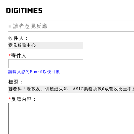
讀者意見反應
■
收件人：
意見服務中心
*
寄件人：
請輸入您的E-mail以便回覆
標題：
聯發科「老戰友」供應鏈火熱 ASIC業務挑戰6成營收比重不
*
反應內容：