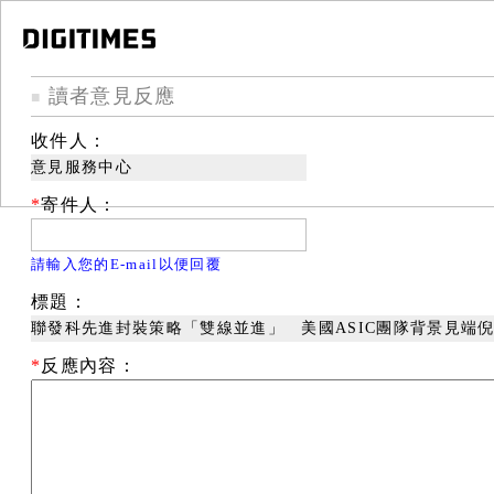
讀者意見反應
■
收件人：
意見服務中心
*
寄件人：
請輸入您的E-mail以便回覆
標題：
聯發科先進封裝策略「雙線並進」 美國ASIC團隊背景見端
*
反應內容：