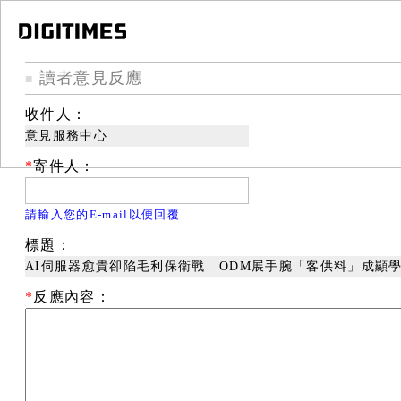
讀者意見反應
■
收件人：
意見服務中心
*
寄件人：
請輸入您的E-mail以便回覆
標題：
AI伺服器愈貴卻陷毛利保衛戰 ODM展手腕「客供料」成顯
*
反應內容：