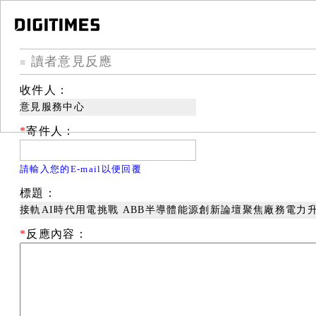
讀者意見反應
■
收件人：
意見服務中心
*
寄件人：
請輸入您的E-mail以便回覆
標題：
接軌AI時代用電挑戰 ABB半導體能源創新論壇聚焦廠務電力
*
反應內容：