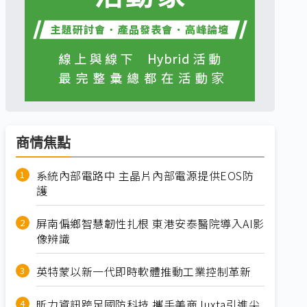
商情焦點
系統內部電路中 主晶片內部電源提供EOS防
護
屏南偏鄉智慧韌性扎根 東港安泰醫院導入AI影
像辨識
英特蒙以新一代即時軟體推動工業控制革新
昕力資訊跨足國防科技 攜手美商Juxta引進尖