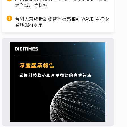
端全域定位科技
台科大育成新創虎智科技亮相AI WAVE 主打企
業地端AI商用