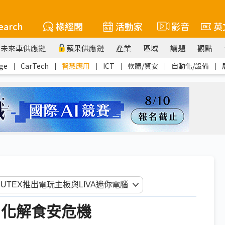
earch
椽經閣
活動家
影音
英
未來車供應鏈
蘋果供應鏈
產業
區域
議題
觀點
ge
｜
CarTech
｜
智慧應用
｜
ICT
｜
軟體/資安
｜
自動化/設備
｜
 化解食安危機