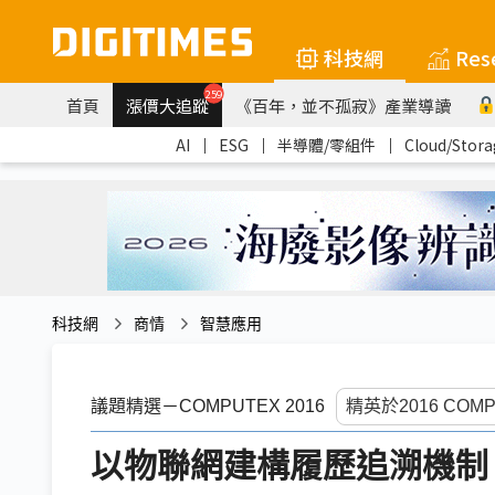
科技網
Res
259
首頁
漲價大追蹤
《百年，並不孤寂》產業導讀
AI
｜
ESG
｜
半導體/零組件
｜
Cloud/Stora
科技網
商情
智慧應用
議題精選－COMPUTEX 2016
以物聯網建構履歷追溯機制