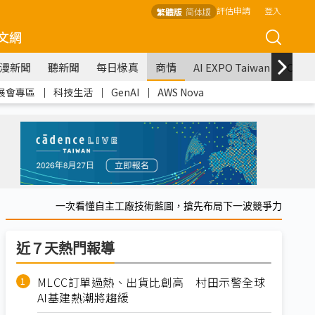
評估申請
登入
繁體版
简体版
文網
漫新聞
聽新聞
每日椽真
商情
AI EXPO Taiwan
COM
展會專區
｜
科技生活
｜
GenAI
｜
AWS Nova
一次看懂自主工廠技術藍圖，搶先布局下一波競爭力
近７天熱門報導
MLCC訂單過熱、出貨比創高 村田示警全球
AI基建熱潮將趨緩