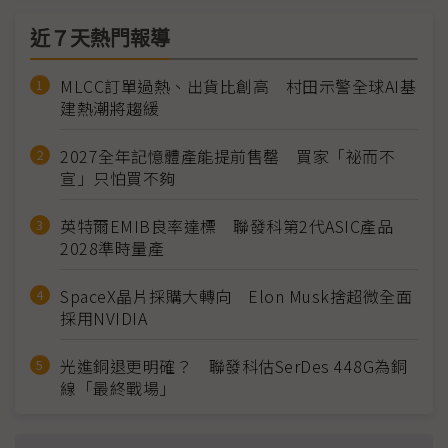
近７天熱門報導
MLCC訂單過熱、出貨比創高 村田示警全球AI基
建熱潮將趨緩
2027全年記憶體產能提前售罄 買家「祕而不
宣」只怕買不夠
英特爾EMIB良率達標 聯發科第2代ASIC產品
2028準時量產
SpaceX晶片採購大轉向 Elon Musk捨超微全面
採用NVIDIA
光進銅退更明確？ 聯發科估SerDes 448G為銅
線「最終戰場」