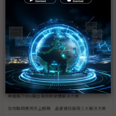
COMPUTEX新創圓桌會議：共築全球新創生態系
宜鼎推工業級DDR4 2666 全面抗硫化加值不加價
威聯通榮獲2018 COMPUTEX Best Choice Award
智慧製造需求普及 業者搶攻工業4.0供應鏈商機
InnoVEX新創團隊競相投入 IoT、AI、健康與生物科
技
緯穎攜手中華電信合作 體現新一代資料中心技術
中磊展出全系列NB-IoT及LTE-M產品
神達旗下Mio展出車用軟硬體解決方案
為物聯網應用添上眼睛 晶睿通訊展現三大解決方案