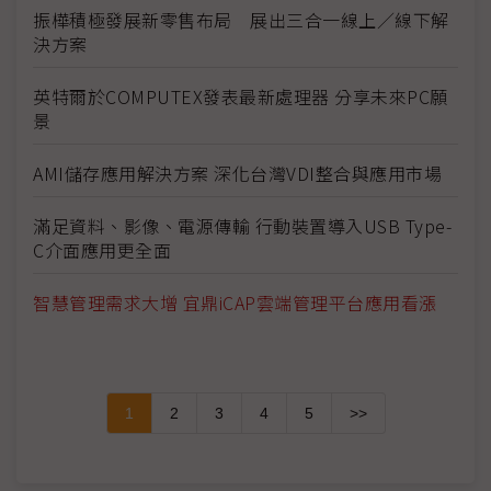
振樺積極發展新零售布局 展出三合一線上／線下解
決方案
英特爾於COMPUTEX發表最新處理器 分享未來PC願
景
AMI儲存應用解決方案 深化台灣VDI整合與應用市場
滿足資料、影像、電源傳輸 行動裝置導入USB Type-
C介面應用更全面
智慧管理需求大增 宜鼎iCAP雲端管理平台應用看漲
1
2
3
4
5
>>