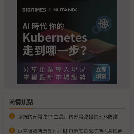
商情焦點
系統內部電路中 主晶片內部電源提供EOS防護
屏南偏鄉智慧韌性扎根 東港安泰醫院導入AI影像