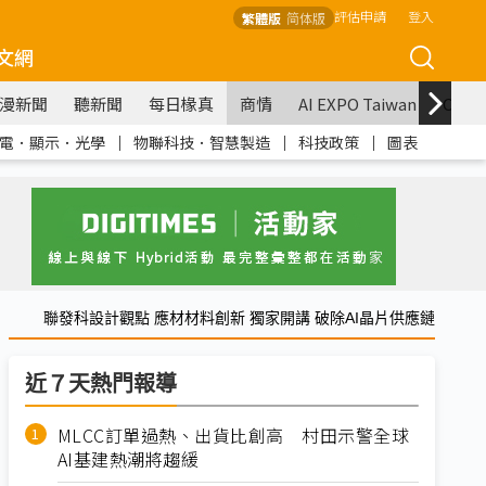
評估申請
登入
繁體版
简体版
文網
漫新聞
聽新聞
每日椽真
商情
AI EXPO Taiwan
COM
電．顯示．光學
｜
物聯科技．智慧製造
｜
科技政策
｜
圖表
聯發科設計觀點 應材材料創新 獨家開講 破除AI晶片供應鏈
近７天熱門報導
MLCC訂單過熱、出貨比創高 村田示警全球
AI基建熱潮將趨緩