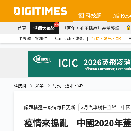
科技網
Res
259
首頁
漲價大追蹤
《百年，並不孤寂》產業導讀
半導體．零組件
｜
CarTech．綠能
｜
行動．通訊．XR
｜
科技網
產業
行動．通訊．XR
議題精選－疫情每日更新
疫情來搗亂 中國2020年