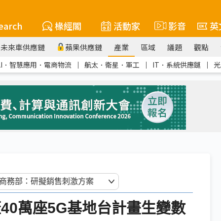
earch
椽經閣
活動家
影音
英
未來車供應鏈
蘋果供應鏈
產業
區域
議題
觀點
AI．智慧應用．電商物流
｜
航太．衛星．軍工
｜
IT．系統供應鏈
｜
光
蓋40萬座5G基地台計畫生變數