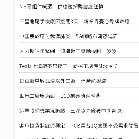
NB零組件喊漲 供應鏈採購態度謹慎
三星龜尾手機廠因疫關3天 韓業界憂心骨牌效應
中國疲於應付武漢肺炎 5G網路布建恐延宕
人力較往年緊繃 鴻海返工獎勵機制一波波
Tesla上海廠不只復工 尚招工增產Model 3
日車廠重啟武漢以外工廠 但產能銳減
世界工廠塵滿面 LCD業界孰喜孰悲
遮罩張網機業況詭譎 三星協力廠獲中國青睞
客戶拉貨狀態仍穩定 PCB業者1Q營運不受需求端衝