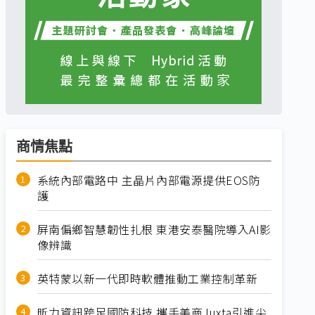
商情焦點
系統內部電路中 主晶片內部電源提供EOS防
護
屏南偏鄉智慧韌性扎根 東港安泰醫院導入AI影
像辨識
英特蒙以新一代即時軟體推動工業控制革新
昕力資訊跨足國防科技 攜手美商Juxta引進尖