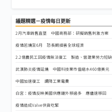
議題精選－疫情每日更新
2月汽車銷售直墜 中國商務部：研擬銷售刺激方案
疫情若燒至6月 恐長期損害全球經濟
2.2億農民工因疫情無法復工 製造、營建業勞力短
武漢肺炎疫情延燒 中國科技業市值縮水460億美元
中國加速復工 調降工業電費
白宮：疫情反映美國供應鏈外移過多 應儘速移回
疫情造成Valve供貨吃緊