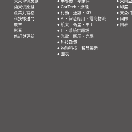
未來車供應鏈
●
半導體．零組件
●
東南
蘋果供應鏈
●
CarTech．綠能
●
印度
產業九宮格
●
行動．通訊．XR
●
東亞/
科技椽送門
●
AI．智慧應用．電商物流
●
國際
展會
●
航太．衛星．軍工
●
圖表
影音
●
IT．系統供應鏈
修訂與更新
●
光電．顯示．光學
●
科技政策
●
物聯科技．智慧製造
●
圖表