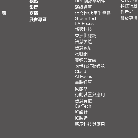
亞
觀點
HPC關鍵零組件
科技行腳
影音
邊緣運算
作者群
中國
商情
化合物/功率半導體
關於專欄
Green Tech
展會專區
EV Focus
新興科技
亞洲供應鏈
智慧製造
智慧家庭
物聯網
寬頻與無線
次世代行動通訊
Cloud
AI Focus
電腦運算
伺服器
行動裝置與應用
智慧穿戴
CarTech
IC設計
IC製造
顯示科技與應用