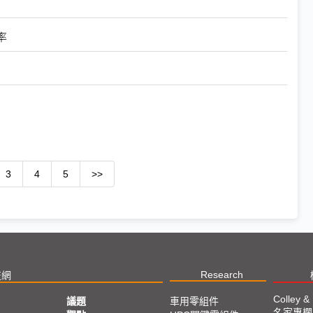
率
3
4
5
>>
Research
技網
Colley &
議題
車用零組件
名家專欄