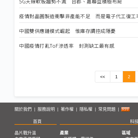
5G天線軟板趨勢不滅 台郡、嘉聯益積極布局
疫情對晶圓製造衝擊非產能不足 而是電子代工復工
中國雙供應鏈模式崛起 惟庫存調控成隱憂
中國疫情打亂ToF滲透率 封測缺工最有感
<<
1
2
關於我們
服務說明
著作權
隱私權
常見問題
|
|
|
|
|
首頁
科
晶片戰升溫
產業
區域