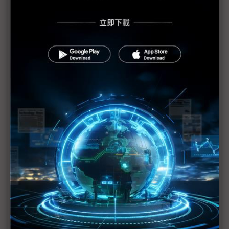
蘋果示警下修1Q20財測 RF元件與記憶體供應商也
重傷
美日韓等42國一致同意 強化半導體技術出口管制
（Daily Issue）供應鏈全球化重新布局 中國世界工
廠地位仍有其重
手機供應鏈砍單已不可免 台系IC設計2Q業績承壓
疫情衝擊5G手機短期出貨 超薄型FoD封測放量延至
下半年
供需趨緊造成短期漲價 華新科非中國廠區稼動率滿
載
華為晶片自主阻力一波波 轉單中芯營運風險增
疫情第2波影響浮現 業者歐洲參展縮減規模與層級