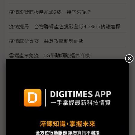
疫情影響面板產能逾2成 接下來呢？
疫情攪局 台物聯網產值挑戰全球4.2%市佔難達標
疫情威脅資安 惡意攻擊趁勢而起
雲端產業免疫 5G帶動網路運算商機
看好5G雲端商機 網通廠積極搶進網路運算市場
因應疫情影響 供應鏈出招拚復工、推新服務
三星新機染疫 S20 Ultra傳供應不足
手機HDI出貨維持暢旺 惟2Q庫存風險逐漸攀高
PCB產業加班需求與法規衝突待解決