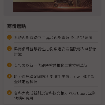
商情焦點
系統內部電路中 主晶片內部電源提供EOS防護
屏南偏鄉智慧韌性扎根 東港安泰醫院導入AI影像
辨識
英特蒙以新一代即時軟體推動工業控制革新
昕力資訊跨足國防科技 攜手美商Juxta引進尖端
全域定位科技
台科大育成新創虎智科技亮相AI WAVE 主打企業
地端AI商用