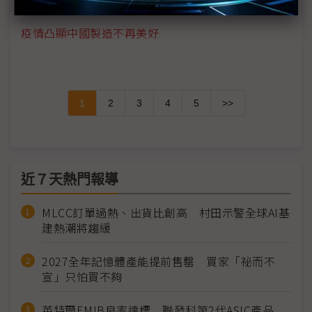
疫情凸顯中國製造不再美好
1
2
3
4
5
>>
近７天熱門報導
MLCC訂單過熱、出貨比創高 村田示警全球AI基
建熱潮將趨緩
2027全年記憶體產能提前售罄 買家「祕而不
宣」只怕買不夠
英特爾EMIB良率達標 聯發科第2代ASIC產品