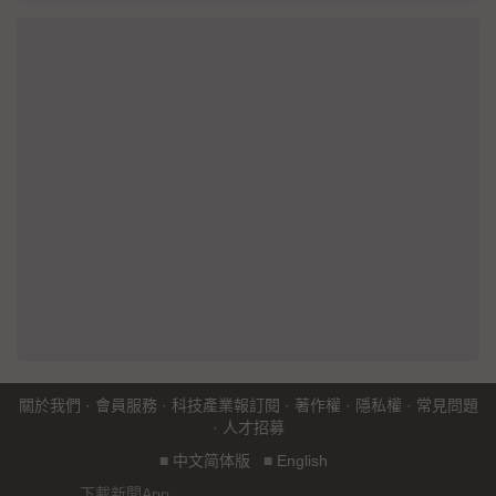
關於我們
·
會員服務
·
科技產業報訂閱
·
著作權
·
隱私權
·
常見問題
·
人才招募
■
中文简体版
■
English
下載新聞App